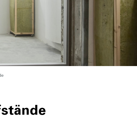
de
fstände