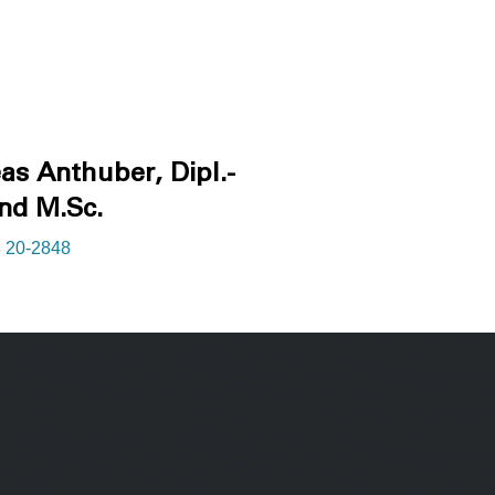
as Anthuber, Dipl.-
und M.Sc.
 20-2848