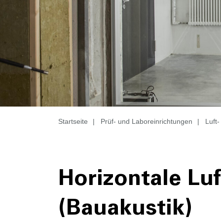
Startseite
|
Prüf- und Laboreinrichtungen
|
Luft-
Horizontale Luf
(Bauakustik)